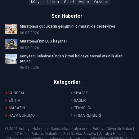
Künye
İletişim
Galeri
Video
Yazarlar
Son Haberler
Muratpaşa çocukların gelişimini cimnastikle destekliyor
06.08.2026
Muratpaşa’nın LGS başarısı
06.08.2026
Konyaaltı Belediyesi'nden kırsal bölgeye sosyal etkinlik alanı
projesi
06.08.2026
Kategoriler
GÜNDEM
SİYASET
EĞİTİM
SAĞLIK
MAGAZİN
TEKNOLOJİ
HAVA DURUMU
FİRMA REHBERİ
© 2026 Antalya Haberleri | Sondakikaantalya.com | Antalya Güvenilir Haber |
07 Haber, Antalya Haberleri | Son Dakika Antalya | Antalya Haber |
07haber.com | seydisehirhaber.com - Tüm Hakları
BEYRİBEY BİLİŞİM
'e Aittir.