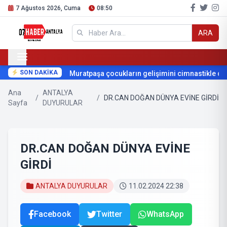
7 Ağustos 2026, Cuma
08:50
ARA
SON DAKİKA
Muratpaşa çocukların gelişimini cimnastikle destek
Ana
ANTALYA
/
/
DR.CAN DOĞAN DÜNYA EVİNE GİRDİ
Sayfa
DUYURULAR
DR.CAN DOĞAN DÜNYA EVİNE
GİRDİ
ANTALYA DUYURULAR
11.02.2024 22:38
Facebook
Twitter
WhatsApp