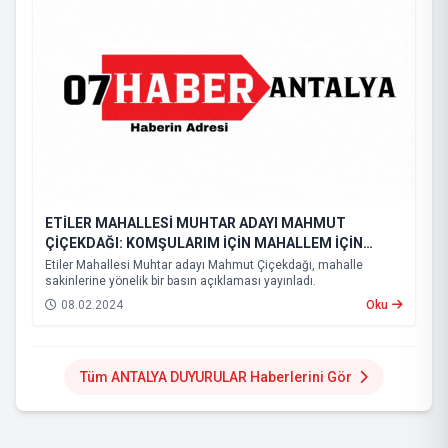
ETİLER MAHALLESİ MUHTAR ADAYI MAHMUT
ÇİÇEKDAĞI: KOMŞULARIM İÇİN MAHALLEM İÇİN
ÇOCUKLARIMIZ İÇİN EVET
Etiler Mahallesi Muhtar adayı Mahmut Çiçekdağı, mahalle
sakinlerine yönelik bir basın açıklaması yayınladı.
08.02.2024
Oku
Tüm ANTALYA DUYURULAR Haberlerini Gör