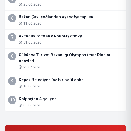
25.06.2020
Bakan Çavuşoğlundan Ayasofya tapusu
6
11.06.2020
Анталия готова к новому сроку
7
31.05.2020
Kültür ve Turizm Bakanlığı Olympos İmar Planını
8
onayladı
28.04.2020
Kepez Belediyesi’ne bir ödül daha
9
10.06.2020
Kolpaçino 4 geliyor
10
05.06.2020