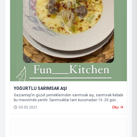
YOĞURTLU SARIMSAK AŞI
Gaziantep'in güzel yemeklerinden sarımsak aşı, sarımsak kebabı
bu mevsimde yenilir. Sarımsaklar tam kurumadan 15 -20 gün
daha bu lezzetleri tadabilirsiniz. Gaziantep'in her yemeği ayrı bir
03.05.2021
Oku
lezzet ve sağlık deposudu