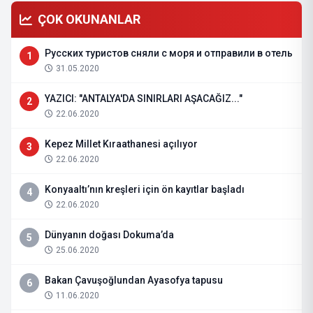
ÇOK OKUNANLAR
Русских туристов сняли с моря и отправили в отель
1
31.05.2020
YAZICI: "ANTALYA'DA SINIRLARI AŞACAĞIZ..."
2
22.06.2020
Kepez Millet Kıraathanesi açılıyor
3
22.06.2020
Konyaaltı’nın kreşleri için ön kayıtlar başladı
4
22.06.2020
Dünyanın doğası Dokuma’da
5
25.06.2020
Bakan Çavuşoğlundan Ayasofya tapusu
6
11.06.2020