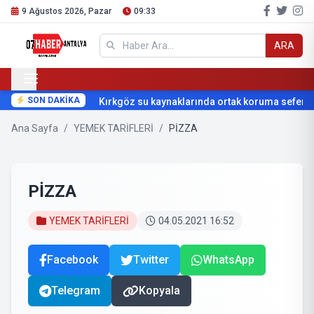
9 Ağustos 2026, Pazar
09:33
ARA
SON DAKİKA
Kırkgöz su kaynaklarında ortak koruma seferberli
Ana Sayfa
/
YEMEK TARİFLERİ
/
PİZZA
PİZZA
YEMEK TARİFLERİ
04.05.2021 16:52
Facebook
Twitter
WhatsApp
Telegram
Kopyala