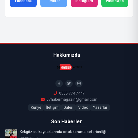
Facebook
Twitter
Instagram
WhatsApp
Hakkımızda
0505 774 7447
07habermagazin@gmail.com
Künye
İletişim
Galeri
Video
Yazarlar
Son Haberler
Kırkgöz su kaynaklarında ortak koruma seferberliği