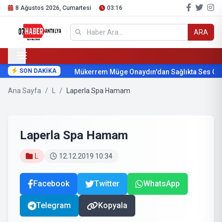
8 Ağustos 2026, Cumartesi
03:16
ARA
SON DAKİKA
Mükerrem Müge Onaydın'dan Sağlıkta Ses Geti
Ana Sayfa
/
L
/
Laperla Spa Hamam
Laperla Spa Hamam
L
12.12.2019 10:34
Facebook
Twitter
WhatsApp
Telegram
Kopyala