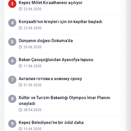
Kepez Millet Kıraathanesi açılıyor
3
22.06.2020
Konyaaltı’nın kreşleri için ön kayıtlar başladı
4
22.06.2020
Dünyanın doğası Dokuma’da
5
25.06.2020
Bakan Çavuşoğlundan Ayasofya tapusu
6
11.06.2020
Анталия готова к новому сроку
7
31.05.2020
Kültür ve Turizm Bakanlığı Olympos İmar Planını
8
onayladı
28.04.2020
Kepez Belediyesi’ne bir ödül daha
9
10.06.2020