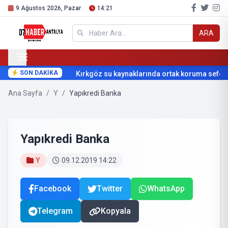
9 Ağustos 2026, Pazar
14:21
ARA
SON DAKİKA
Kırkgöz su kaynaklarında ortak koruma seferber
Ana Sayfa
/
Y
/
Yapıkredi Banka
Yapıkredi Banka
Y
09.12.2019 14:22
Facebook
Twitter
WhatsApp
Telegram
Kopyala