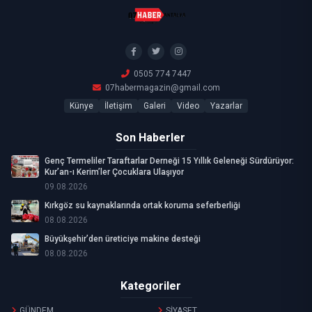
0505 774 7447
07habermagazin@gmail.com
Künye
İletişim
Galeri
Video
Yazarlar
Son Haberler
Genç Termeliler Taraftarlar Derneği 15 Yıllık Geleneği Sürdürüyor:
Kur’an-ı Kerim’ler Çocuklara Ulaşıyor
09.08.2026
Kırkgöz su kaynaklarında ortak koruma seferberliği
08.08.2026
Büyükşehir’den üreticiye makine desteği
08.08.2026
Kategoriler
GÜNDEM
SİYASET