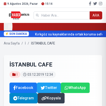
9 Ağustos 2026, Pazar
15:14
ARA
SON DAKİKA
Kırkgöz su kaynaklarında ortak koruma seferber
Ana Sayfa
/
İ
/
İSTANBUL CAFE
İSTANBUL CAFE
İ
03.12.2019 12:34
Facebook
Twitter
WhatsApp
Telegram
Kopyala