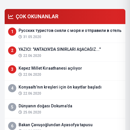
ÇOK OKUNANLAR
Русских туристов сняли с моря и отправили в отель
1
31.05.2020
YAZICI: "ANTALYA'DA SINIRLARI AŞACAĞIZ..."
2
22.06.2020
Kepez Millet Kıraathanesi açılıyor
3
22.06.2020
Konyaaltı’nın kreşleri için ön kayıtlar başladı
4
22.06.2020
Dünyanın doğası Dokuma’da
5
25.06.2020
Bakan Çavuşoğlundan Ayasofya tapusu
6