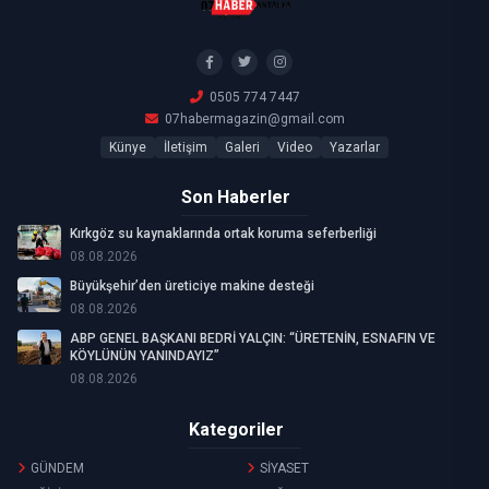
0505 774 7447
07habermagazin@gmail.com
Künye
İletişim
Galeri
Video
Yazarlar
Son Haberler
Kırkgöz su kaynaklarında ortak koruma seferberliği
08.08.2026
Büyükşehir’den üreticiye makine desteği
08.08.2026
ABP GENEL BAŞKANI BEDRİ YALÇIN: “ÜRETENİN, ESNAFIN VE
KÖYLÜNÜN YANINDAYIZ”
08.08.2026
Kategoriler
GÜNDEM
SİYASET