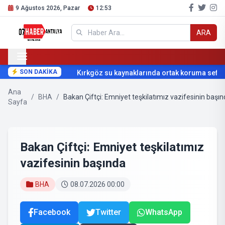
9 Ağustos 2026, Pazar
12:53
ARA
SON DAKİKA
Kırkgöz su kaynaklarında ortak koruma seferb
Ana
/
BHA
/
Bakan Çiftçi: Emniyet teşkilatımız vazifesinin başı
Sayfa
Bakan Çiftçi: Emniyet teşkilatımız
vazifesinin başında
BHA
08.07.2026 00:00
Facebook
Twitter
WhatsApp