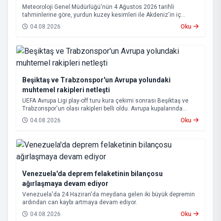
Meteoroloji Genel Müdürlüğü'nün 4 Ağustos 2026 tarihli
tahminlerine göre, yurdun kuzey kesimleri ile Akdeniz'in iç
bölgelerinde yer yer sağanak ve gök gürültülü sağanak yağış
04.08.2026
Oku
bekleniyor.
Beşiktaş ve Trabzonspor'un Avrupa yolundaki
muhtemel rakipleri netleşti
UEFA Avrupa Ligi play-off turu kura çekimi sonrası Beşiktaş ve
Trabzonspor'un olası rakipleri belli oldu. Avrupa kupalarında
yoluna devam eden Beşiktaş ve Trabzonspor, grup aşamasına
04.08.2026
Oku
kalabilmek için kritik eşleşmelerle karşı karşıya gelecek.
Venezuela'da deprem felaketinin bilançosu
ağırlaşmaya devam ediyor
Venezuela'da 24 Haziran'da meydana gelen iki büyük depremin
ardından can kaybı artmaya devam ediyor.
04.08.2026
Oku