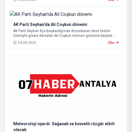
AK Parti Seyhan’da Ali Coşkun dönemi
AK Parti Seyhan İlçe Başkanlığı’nda düzenlenen devir teslim
töreniyle görevi devralan Ali Coşkun resmen görevine başladı.
Hizmet vurgusu yapan Coşkun, “AK Partili olmak, bu ülkenin her
04.08.2026
Oku
metrekaresine sevdalı olmaktır” dedi.
Meteoroloji uyardı: Sağanak ve kuvvetli rüzgâr etkili
olacak