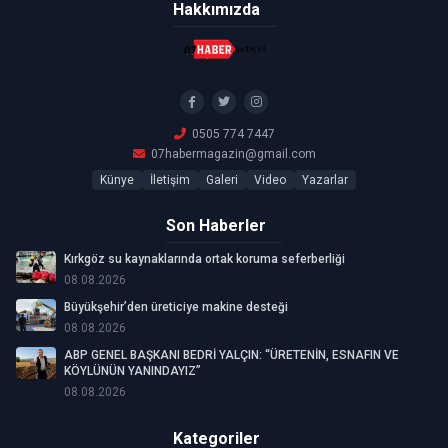
Hakkımızda
0505 774 7447
07habermagazin@gmail.com
Künye
İletişim
Galeri
Video
Yazarlar
Son Haberler
Kırkgöz su kaynaklarında ortak koruma seferberliği
08.08.2026
Büyükşehir’den üreticiye makine desteği
08.08.2026
ABP GENEL BAŞKANI BEDRİ YALÇIN: “ÜRETENİN, ESNAFIN VE
KÖYLÜNÜN YANINDAYIZ”
08.08.2026
Kategoriler