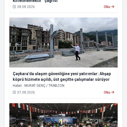
Kirletmemektir’’ çağrısı
08.08.2026
Oku
Çaykara’da ulaşım güvenliğine yeni yatırımlar: Ahşap
köprü hizmete açıldı, üst geçitte çalışmalar sürüyor
Haber : MURAT GENÇ / TRABZON
07.08.2026
Oku