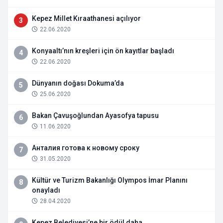
Kepez Millet Kıraathanesi açılıyor
3
22.06.2020
Konyaaltı’nın kreşleri için ön kayıtlar başladı
4
22.06.2020
Dünyanın doğası Dokuma’da
5
25.06.2020
Bakan Çavuşoğlundan Ayasofya tapusu
6
11.06.2020
Анталия готова к новому сроку
7
31.05.2020
Kültür ve Turizm Bakanlığı Olympos İmar Planını
8
onayladı
28.04.2020
Kepez Belediyesi’ne bir ödül daha