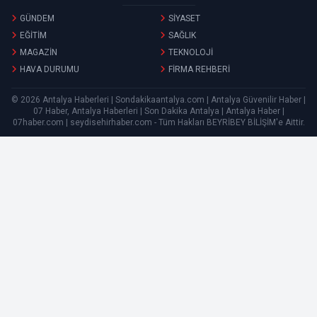
GÜNDEM
SİYASET
EĞİTİM
SAĞLIK
MAGAZİN
TEKNOLOJİ
HAVA DURUMU
FİRMA REHBERİ
© 2026 Antalya Haberleri | Sondakikaantalya.com | Antalya Güvenilir Haber |
07 Haber, Antalya Haberleri | Son Dakika Antalya | Antalya Haber |
07haber.com | seydisehirhaber.com - Tüm Hakları
BEYRİBEY BİLİŞİM
'e Aittir.