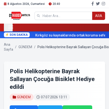
8 Ağustos 2026, Cumartesi
20:40
ARA
SON DAKİKA
Kırkgöz su kaynaklarında ortak koruma seferberl
Ana
/
GÜNDEM
/
Polis Helikopterine Bayrak Sallayan Çocuğa Bisi
Sayfa
Polis Helikopterine Bayrak
Sallayan Çocuğa Bisiklet Hediye
edildi
GÜNDEM
07.07.2026 13:11