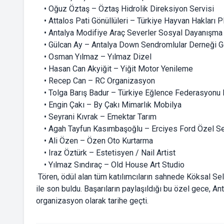
• Oğuz Öztaş – Öztaş Hidrolik Direksiyon Servisi
• Attalos Pati Gönüllüleri – Türkiye Hayvan Hakları P
• Antalya Modifiye Araç Severler Sosyal Dayanışma
• Gülcan Ay – Antalya Down Sendromlular Derneği G
• Osman Yılmaz – Yılmaz Dizel
• Hasan Can Akyiğit – Yiğit Motor Yenileme
• Recep Can – RC Organizasyon
• Tolga Barış Badur – Türkiye Eğlence Federasyonu 
• Engin Çakı – By Çakı Mimarlık Mobilya
• Seyrani Kıvrak – Emektar Tarım
• Agah Tayfun Kasımbaşoğlu – Erciyes Ford Özel Se
• Ali Özen – Özen Oto Kurtarma
• Iraz Öztürk – Estetisyen / Nail Artist
• Yılmaz Sındıraç – Old House Art Studio
Tören, ödül alan tüm katılımcıların sahnede Köksal Selçu
ile son buldu. Başarıların paylaşıldığı bu özel gece, A
organizasyon olarak tarihe geçti.