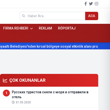
ARA
FİRMA REHBERİ
REKLAM
RÖPORTAJ
den kırsal bölgeye sosyal etkinlik alanı projesi
Konyaaltı Bel
ÇOK OKUNANLAR
Русских туристов сняли с моря и отправили в
1
отель
31.05.2020