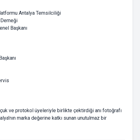
latformu Antalya Temsilciliği
 Derneği
enel Başkanı
Başkanı
rvis
k ve protokol üyeleriyle birlikte çektirdiği anı fotoğrafı
ntalya'nın marka değerine katkı sunan unutulmaz bir