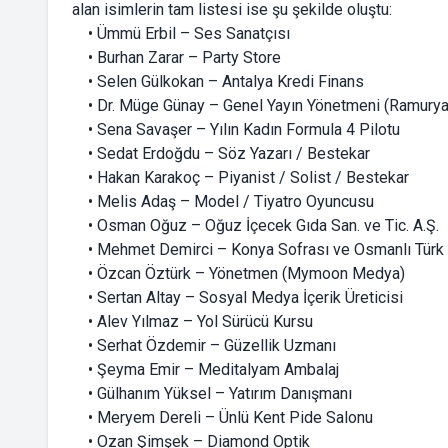
alan isimlerin tam listesi ise şu şekilde oluştu:
• Ümmü Erbil – Ses Sanatçısı
• Burhan Zarar – Party Store
• Selen Gülkokan – Antalya Kredi Finans
• Dr. Müge Günay – Genel Yayın Yönetmeni (Ramuryan
• Sena Savaşer – Yılın Kadın Formula 4 Pilotu
• Sedat Erdoğdu – Söz Yazarı / Bestekar
• Hakan Karakoç – Piyanist / Solist / Bestekar
• Melis Adaş – Model / Tiyatro Oyuncusu
• Osman Oğuz – Oğuz İçecek Gıda San. ve Tic. A.Ş.
• Mehmet Demirci – Konya Sofrası ve Osmanlı Türk
• Özcan Öztürk – Yönetmen (Mymoon Medya)
• Sertan Altay – Sosyal Medya İçerik Üreticisi
• Alev Yılmaz – Yol Sürücü Kursu
• Serhat Özdemir – Güzellik Uzmanı
• Şeyma Emir – Meditalyam Ambalaj
• Gülhanım Yüksel – Yatırım Danışmanı
• Meryem Dereli – Ünlü Kent Pide Salonu
• Ozan Şimşek – Diamond Optik