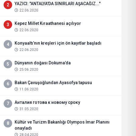
YAZICI: "ANTALYA'DA SINIRLARI AŞACAĞIZ..."
2
22.06.2020
Kepez Millet Kıraathanesi açılıyor
3
22.06.2020
Konyaaltı’nın kreşleri için ön kayıtlar başladı
4
22.06.2020
Dünyanın doğası Dokuma’da
5
25.06.2020
Bakan Çavuşoğlundan Ayasofya tapusu
6
11.06.2020
Анталия готова к новому сроку
7
31.05.2020
Kültür ve Turizm Bakanlığı Olympos İmar Planını
8
onayladı
28.04.2020