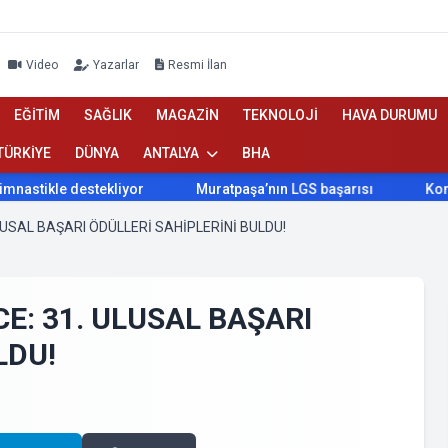
Video
Yazarlar
Resmi İlan
EĞİTİM
SAĞLIK
MAGAZİN
TEKNOLOJİ
HAVA DURUMU
TÜRKİYE
DÜNYA
ANTALYA
BHA
iyor
Muratpaşa’nın LGS başarısı
Konyaaltı Belediyesi'n
LUSAL BAŞARI ÖDÜLLERİ SAHİPLERİNİ BULDU!
E: 31. ULUSAL BAŞARI
LDU!