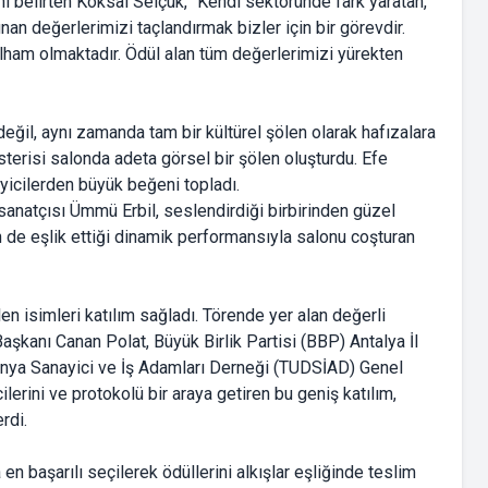
nı belirten Köksal Selçuk, "Kendi sektöründe fark yaratan,
an değerlerimizi taçlandırmak bizler için bir görevdir.
 ilham olmaktadır. Ödül alan tüm değerlerimizi yürekten
 değil, aynı zamanda tam bir kültürel şölen olarak hafızalara
terisi salonda adeta görsel bir şölen oluşturdu. Efe
yicilerden büyük beğeni topladı.
sanatçısı Ümmü Erbil, seslendirdiği birbirinden güzel
in de eşlik ettiği dinamik performansıyla salonu coşturan
n isimleri katılım sağladı. Törende yer alan değerli
 Başkanı Canan Polat, Büyük Birlik Partisi (BBP) Antalya İl
Dünya Sanayici ve İş Adamları Derneği (TUDSİAD) Genel
lerini ve protokolü bir araya getiren bu geniş katılım,
rdi.
n başarılı seçilerek ödüllerini alkışlar eşliğinde teslim