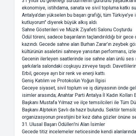
31 yıldır bu geleneği sürdürmenin gururunu yaşadıkları
ekonomiye, istihdama, sanata ve sivil topluma katkı sun
Antalya’dan yükselen bu başarı grafiği, tüm Türkiye’ye
kutluyorum" diyerek büyük alkış aldı.
Sahne Gösterileri ve Müzik Ziyafeti Salonu Coşturdu
Ödül töreni, sadece başarıların taçlandırıldığı bir gece
kazındı. Gecede sahne alan Burhan Zarar’ın zeybek gös
kültürünün asaletini sahneye yansıtan performans, izle
Gecenin ilerleyen saatlerinde ise sahne alan ünlü ses 
şarkılarla salondaki coşkuyu zirveye taşıdı. Davetliler
Erbil, geceye ayrı bir renk ve enerji kattı.
Geniş Katılım ve Protokolün Yoğun İlgisi
Geceye siyaset, sivil toplum ve iş dünyasının önde gele
isimler arasında; Anahtar Parti Antalya İl Kadın Kolları
Başkanı Mustafa Yılmaz ve ilçe temsilcileri ile Tüm 
Başkanı Alptekin Şavlı da hazır bulundu. Sektör temsilci
organizasyonun prestijini bir kez daha gözler önüne se
31. Ulusal Başarı Ödülleri’ni Alan İsimler
Gecede titiz incelemeler neticesinde kendi alanlarında e