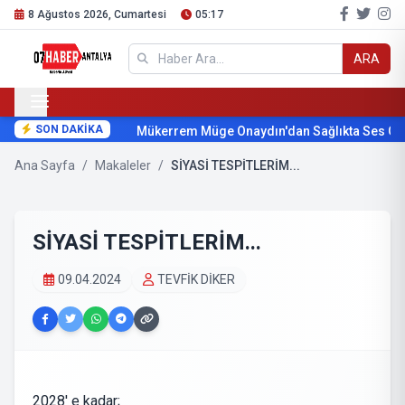
8 Ağustos 2026, Cumartesi
05:17
ARA
SON DAKİKA
Mükerrem Müge Onaydın'dan Sağlıkta Ses Get
Ana Sayfa
/
Makaleler
/
SİYASİ TESPİTLERİM...
SİYASİ TESPİTLERİM...
09.04.2024
TEVFİK DİKER
2028' e kadar;