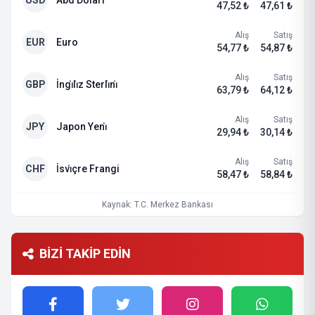
USD
Abd Dolari
47,52 ₺
47,61 ₺
Alış
Satış
EUR
Euro
54,77 ₺
54,87 ₺
Alış
Satış
GBP
İngi̇li̇z Sterli̇ni̇
63,79 ₺
64,12 ₺
Alış
Satış
JPY
Japon Yeni̇
29,94 ₺
30,14 ₺
Alış
Satış
CHF
İsvi̇çre Frangi
58,47 ₺
58,84 ₺
Kaynak: T.C. Merkez Bankası
BİZİ TAKİP EDİN