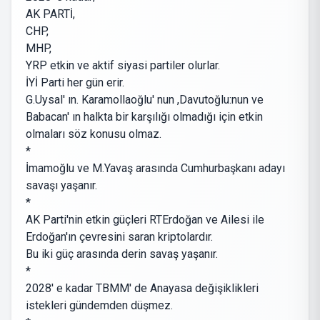
AK PARTİ,
CHP,
MHP,
YRP etkin ve aktif siyasi partiler olurlar.
İYİ Parti her gün erir.
G.Uysal' ın. Karamollaoğlu' nun ,Davutoğlu:nun ve
Babacan' ın halkta bir karşılığı olmadığı için etkin
olmaları söz konusu olmaz.
*
İmamoğlu ve M.Yavaş arasında Cumhurbaşkanı adayı
savaşı yaşanır.
*
AK Parti'nin etkin güçleri RTErdoğan ve Ailesi ile
Erdoğan'ın çevresini saran kriptolardır.
Bu iki güç arasında derin savaş yaşanır.
*
2028' e kadar TBMM' de Anayasa değişiklikleri
istekleri gündemden düşmez.