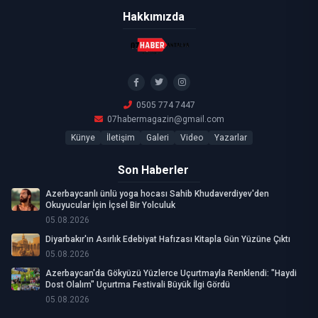
Hakkımızda
0505 774 7447
07habermagazin@gmail.com
Künye
İletişim
Galeri
Video
Yazarlar
Son Haberler
Azerbaycanlı ünlü yoga hocası Sahib Khudaverdiyev'den
Okuyucular İçin İçsel Bir Yolculuk
05.08.2026
Diyarbakır'ın Asırlık Edebiyat Hafızası Kitapla Gün Yüzüne Çıktı
05.08.2026
Azerbaycan'da Gökyüzü Yüzlerce Uçurtmayla Renklendi: "Haydi
Dost Olalım" Uçurtma Festivali Büyük İlgi Gördü
05.08.2026