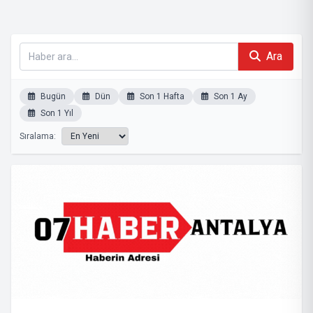
Ara
Bugün
Dün
Son 1 Hafta
Son 1 Ay
Son 1 Yıl
Sıralama: