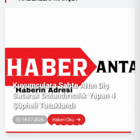
Muratpaşa'da Bir İşyerinde Taklit
Marka Ürünlere El Konuldu
27.06.2026
Haberi Oku