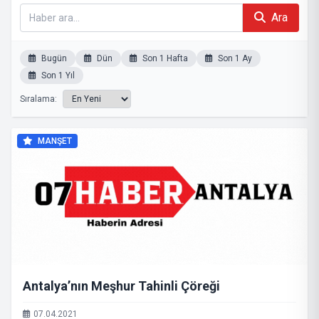
Ara
Bugün
Dün
Son 1 Hafta
Son 1 Ay
Son 1 Yıl
Sıralama:
MANŞET
Antalya’nın Meşhur Tahinli Çöreği
07.04.2021