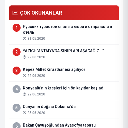
ÇOK OKUNANLAR
Русских туристов сняли с моря и отправили в
1
отель
31.05.2020
YAZICI: "ANTALYA'DA SINIRLARI AŞACAĞIZ..."
2
22.06.2020
Kepez Millet Kıraathanesi açılıyor
3
22.06.2020
Konyaaltı’nın kreşleri için ön kayıtlar başladı
4
22.06.2020
Dünyanın doğası Dokuma’da
5
25.06.2020
Bakan Çavuşoğlundan Ayasofya tapusu
6