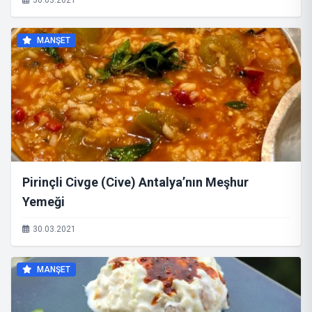
30.03.2021
MANŞET
Pirinçli Civge (Cive) Antalya’nın Meşhur
Yemeği
30.03.2021
MANŞET