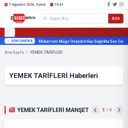
7 Ağustos 2026, Cuma
10:41
ARA
SON DAKİKA
Mükerrem Müge Onaydın'dan Sağlıkta Ses Getirecek
Ana Sayfa
/
YEMEK TARİFLERİ
YEMEK TARİFLERİ Haberleri
YEMEK TARİFLERİ MANŞET
2
/
6