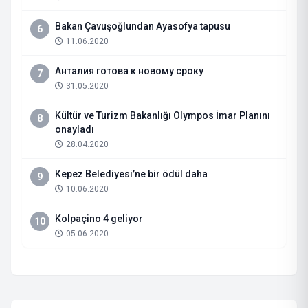
Bakan Çavuşoğlundan Ayasofya tapusu
6
11.06.2020
Анталия готова к новому сроку
7
31.05.2020
Kültür ve Turizm Bakanlığı Olympos İmar Planını
8
onayladı
28.04.2020
Kepez Belediyesi’ne bir ödül daha
9
10.06.2020
Kolpaçino 4 geliyor
10
05.06.2020