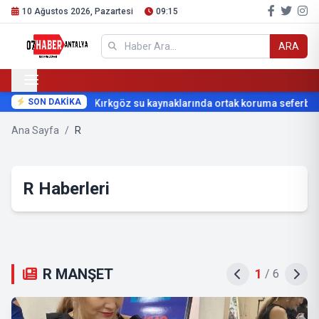
10 Ağustos 2026, Pazartesi
09:15
ARA
SON DAKİKA
Kırkgöz su kaynaklarında ortak koruma seferberliği
Ana Sayfa
/
R
R Haberleri
R MANŞET
2
/
6