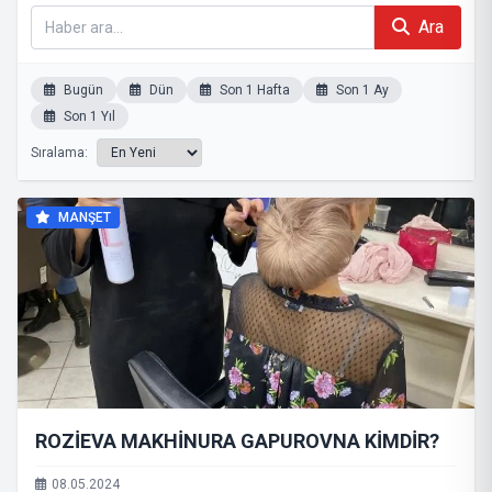
Ara
Bugün
Dün
Son 1 Hafta
Son 1 Ay
Son 1 Yıl
Sıralama:
MANŞET
ROZİEVA MAKHİNURA GAPUROVNA KİMDİR?
08.05.2024