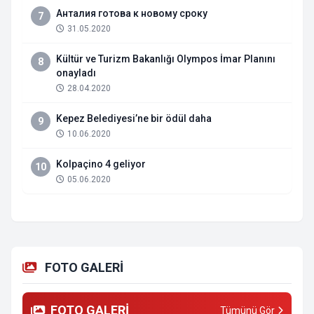
Анталия готова к новому сроку
7
31.05.2020
Kültür ve Turizm Bakanlığı Olympos İmar Planını
8
onayladı
28.04.2020
Kepez Belediyesi’ne bir ödül daha
9
10.06.2020
Kolpaçino 4 geliyor
10
05.06.2020
FOTO GALERİ
FOTO GALERİ
Tümünü Gör