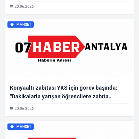
20.06.2026
MANŞET
Konyaaltı zabıtası YKS için görev başında:
"Dakikalarla yarışan öğrencilere zabıta
desteği"
20.06.2026
MANŞET