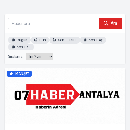
Ara
Bugün
Dün
Son 1 Hafta
Son 1 Ay
Son 1 Yıl
Sıralama:
MANŞET