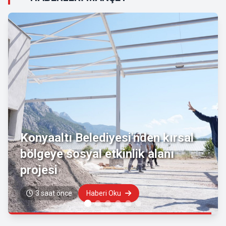
Belediye personelinden Başkan
Topaloğlu’na veda ziyareti
4 saat önce
Haberi Oku