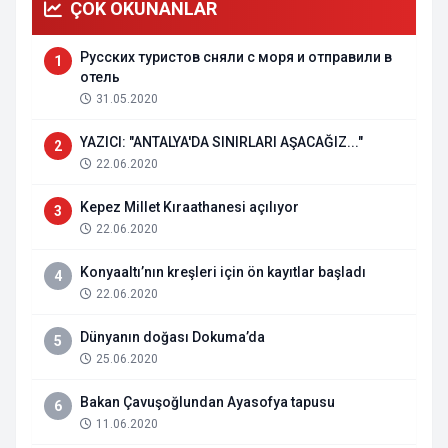
ÇOK OKUNANLAR
Русских туристов сняли с моря и отправили в
1
отель
31.05.2020
YAZICI: "ANTALYA'DA SINIRLARI AŞACAĞIZ..."
2
22.06.2020
Kepez Millet Kıraathanesi açılıyor
3
22.06.2020
Konyaaltı’nın kreşleri için ön kayıtlar başladı
4
22.06.2020
Dünyanın doğası Dokuma’da
5
25.06.2020
Bakan Çavuşoğlundan Ayasofya tapusu
6
11.06.2020