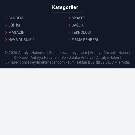
Kategoriler
GÜNDEM
SİYASET
EĞİTİM
SAĞLIK
MAGAZİN
TEKNOLOJİ
HAVA DURUMU
FİRMA REHBERİ
© 2026 Antalya Haberleri | Sondakikaantalya.com | Antalya Güvenilir Haber |
07 Haber, Antalya Haberleri | Son Dakika Antalya | Antalya Haber |
07haber.com | seydisehirhaber.com - Tüm Hakları
BEYRİBEY BİLİŞİM
'e Aittir.