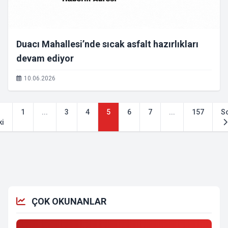
Duacı Mahallesi’nde sıcak asfalt hazırlıkları
devam ediyor
10.06.2026
1
...
3
4
5
6
7
...
157
S
ki
ÇOK OKUNANLAR