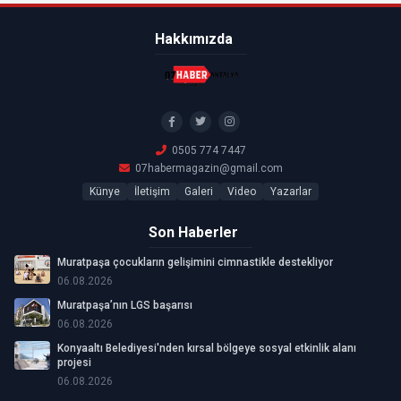
Hakkımızda
0505 774 7447
07habermagazin@gmail.com
Künye
İletişim
Galeri
Video
Yazarlar
Son Haberler
Muratpaşa çocukların gelişimini cimnastikle destekliyor
06.08.2026
Muratpaşa’nın LGS başarısı
06.08.2026
Konyaaltı Belediyesi'nden kırsal bölgeye sosyal etkinlik alanı
projesi
06.08.2026