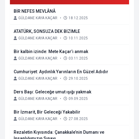
BİR NEFES MEVLÂNÂ
GÜLDANE KAYA KAÇAR
•
18.12.2025
ATATÜRK, SONSUZA DEK BİZİMLE
GÜLDANE KAYA KAÇAR
•
10.11.2025
Bir kalbin izinde: Mete Kaçar’ı anmak
GÜLDANE KAYA KAÇAR
•
03.11.2025
Cumhuriyet: Aydınlık Yarınların En Güzel Adıdır
GÜLDANE KAYA KAÇAR
•
29.10.2025
Ders Başı: Geleceğe umut ışığı yakmak
GÜLDANE KAYA KAÇAR
•
09.09.2025
Bir İzmarit, Bir Geleceği Yakabilir
GÜLDANE KAYA KAÇAR
•
27.08.2025
Rezaletin Kıyısında: Çanakkale’nin Dumanı ve
İnsanlığımızın Sınavı