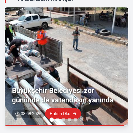
Kırgız Cumhuriyeti Antalya
Başkonsolosu Başkan Vekili
Özdemir’i ziyaret etti
08.08.2026
Haberi Oku