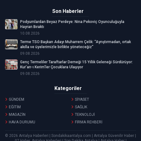
Son Haberler
Podyumlardan Beyaz Perdeye: Nina Pekoviç Oyunculuğuyla
Hayran Bıraktı
10.08.2026
Terme TSO Başkan Adayı Muharrem Çelik: “Ayrıştırmadan, ortak
akılla ve üyelerimizle birlikte yöneteceğiz”
09.08.2026
Genç Termeliler Taraftarlar Derneği 15 Yıllık Geleneği Sürdürüyor:
Kur’an-ı Kerim’ler Çocuklara Ulaşıyor
09.08.2026
Kategoriler
GÜNDEM
SİYASET
EĞİTİM
SAĞLIK
MAGAZİN
TEKNOLOJİ
HAVA DURUMU
FİRMA REHBERİ
© 2026 Antalya Haberleri | Sondakikaantalya.com | Antalya Güvenilir Haber |
07 Haber, Antalya Haberleri | Son Dakika Antalya | Antalya Haber |