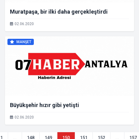
Muratpaşa, bir ilki daha gerçekleştirdi
02.06.2020
MANŞET
Büyükşehir hızır gibi yetişti
02.06.2020
1
...
148
149
150
151
152
...
157