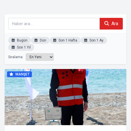
Ara
Bugün
Dün
Son 1 Hafta
Son 1 Ay
Son 1 Yıl
Sıralama:
MANŞET