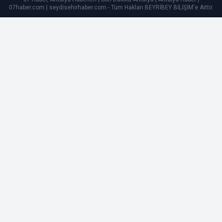
07haber.com | seydisehirhaber.com - Tüm Hakları
BEYRİBEY BİLİŞİM
'e Aittir.