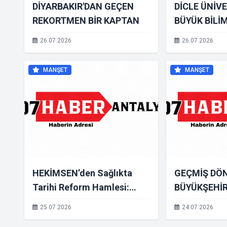
DİYARBAKIR'DAN GEÇEN
DİCLE ÜNİV
REKORTMEN BİR KAPTAN
BÜYÜK BİLİ
26.07.2026
26.07.2026
MANŞET
MANŞET
HEKİMSEN’den Sağlıkta
GEÇMİŞ DÖ
Tarihi Reform Hamlesi:
BÜYÜKŞEHİR
Hekimlik Meslek Yasası
SÖZCÜSÜ İ
25.07.2026
24.07.2026
TBMM Gündeminde
BİLGİLİ'DEN