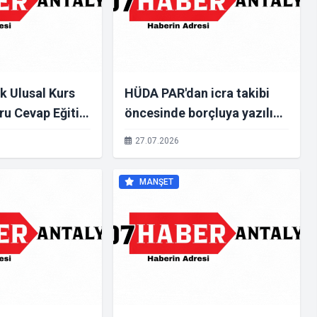
lk Ulusal Kurs
HÜDA PAR'dan icra takibi
ru Cevap Eğitim
öncesinde borçluya yazılı
an Çifte Gurur:
bildirim zorunluluğu getiren
27.07.2026
e Birinciliği,
kanun teklifi
00'e Giren 8
MANŞET