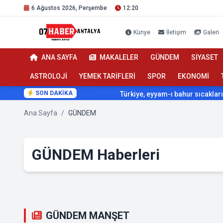
6 Ağustos 2026, Perşembe
12:20
Künye
İletişim
Galeri
ANA SAYFA
MAKALELER
GÜNDEM
SİYASET
ASTROLOJİ
YEMEK TARİFLERİ
SPOR
EKONOMİ
SON DAKİKA
Türkiye, eyyam-ı bahur sıcaklarının etkisi al
Ana Sayfa
/
GÜNDEM
GÜNDEM Haberleri
GÜNDEM MANŞET