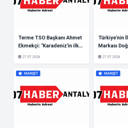
Terme TSO Başkanı Ahmet
Türkiye'nin İ
Ekmekçi: "Karadeniz'in ilk
Markası Doğ
Süs Bitkileri Organize
Kurumları'nd
27.07.2026
27.07.2026
Tarım Bölgesi Terme'de
LGS'de Türkiy
kuruluyor"
YKS'de İlk 10
MANŞET
MANŞET
Öğrenci