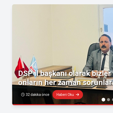
DSP il başkanı olarak bizle
onların her zaman sorunları
32 dakika önce
Haberi Oku