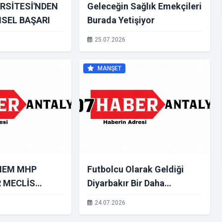
ERSİTESİ'NDEN
Geleceğin Sağlık Emekçileri
MSEL BAŞARI
Burada Yetişiyor
25.07.2026
MANŞET
NEM MHP
Futbolcu Olarak Geldiği
 MECLİS
Diyarbakır Bir Daha
HSAN
Ayrılmayan Samsunlu
24.07.2026
 BURSA İÇİN
Kahraman Bozkurt'un 55