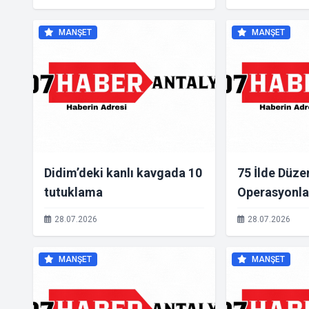
karpuzlu ziyaret
Pazarda Ma
Olmayacak”
MANŞET
MANŞET
Didim’deki kanlı kavgada 10
75 İlde Düze
tutuklama
Operasyonla
Kg Uyuşturu
28.07.2026
28.07.2026
418 Bin 273 
Uyuşturucu 
MANŞET
MANŞET
Geçirildi