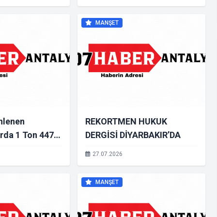
ğdur
MANŞET
nlenen
REKORTMEN HUKUK
rda 1 Ton 447
DERGİSİ DİYARBAKIR’DA
cu Madde ve
27.07.2026
Adet
Hap Ele
MANŞET