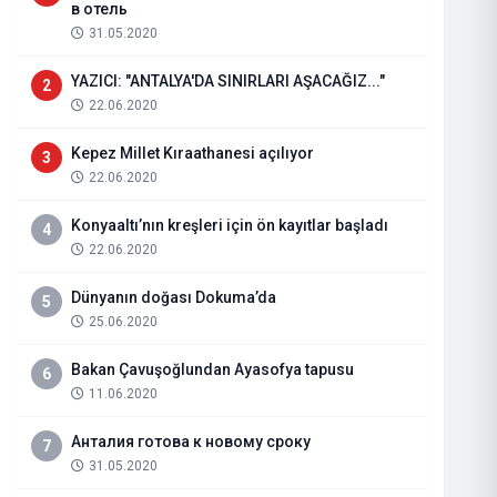
в отель
31.05.2020
YAZICI: "ANTALYA'DA SINIRLARI AŞACAĞIZ..."
2
22.06.2020
Kepez Millet Kıraathanesi açılıyor
3
22.06.2020
Konyaaltı’nın kreşleri için ön kayıtlar başladı
4
22.06.2020
Dünyanın doğası Dokuma’da
5
Azerbaycanlı ünlü yoga hocası S
25.06.2020
Okuyucular İçin İçsel Bir Yolculu
Bakan Çavuşoğlundan Ayasofya tapusu
6
11.06.2020
Dün
Haberi Oku
Анталия готова к новому сроку
7
31.05.2020