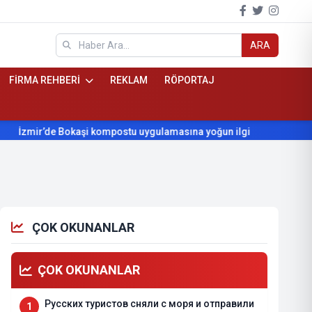
ARA
FİRMA REHBERİ
REKLAM
RÖPORTAJ
e Bokaşi kompostu uygulamasına yoğun ilgi
Beydağ’ın yıllardı
ÇOK OKUNANLAR
ÇOK OKUNANLAR
Русских туристов сняли с моря и отправили
1