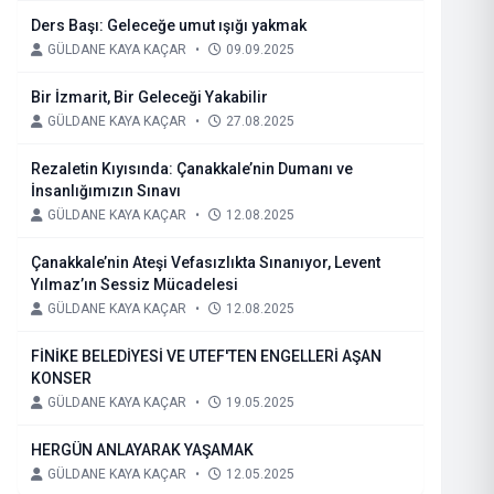
Ders Başı: Geleceğe umut ışığı yakmak
GÜLDANE KAYA KAÇAR
•
09.09.2025
Bir İzmarit, Bir Geleceği Yakabilir
GÜLDANE KAYA KAÇAR
•
27.08.2025
Rezaletin Kıyısında: Çanakkale’nin Dumanı ve
İnsanlığımızın Sınavı
GÜLDANE KAYA KAÇAR
•
12.08.2025
Çanakkale’nin Ateşi Vefasızlıkta Sınanıyor, Levent
Yılmaz’ın Sessiz Mücadelesi
GÜLDANE KAYA KAÇAR
•
12.08.2025
FİNİKE BELEDİYESİ VE UTEF'TEN ENGELLERİ AŞAN
KONSER
GÜLDANE KAYA KAÇAR
•
19.05.2025
HERGÜN ANLAYARAK YAŞAMAK
GÜLDANE KAYA KAÇAR
•
12.05.2025