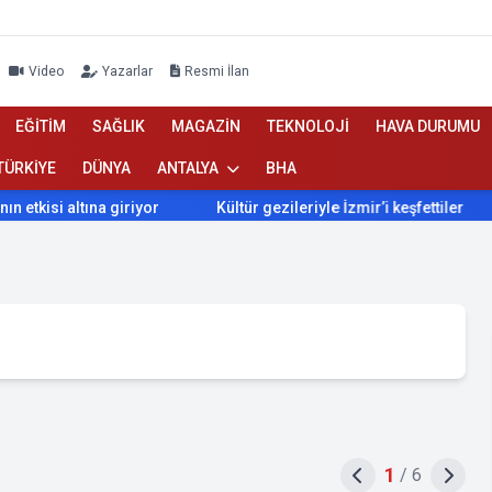
Video
Yazarlar
Resmi İlan
EĞİTİM
SAĞLIK
MAGAZİN
TEKNOLOJİ
HAVA DURUMU
TÜRKİYE
DÜNYA
ANTALYA
BHA
tına giriyor
Kültür gezileriyle İzmir’i keşfettiler
İzmir’d
1
/
6