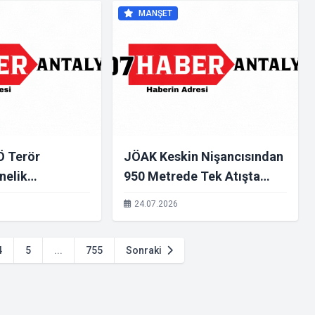
İSTAN"
Yıllık Hikayesi
MANŞET
BURSA TÜRK
N BULUŞMA
MALIDIR"
Ö Terör
JÖAK Keskin Nişancısından
nelik
950 Metrede Tek Atışta
Operasyonlarda
Tam İsabet
24.07.2026
Yakalandı.”
4
5
...
755
Sonraki