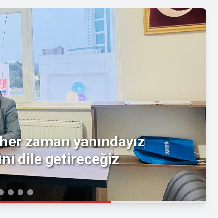
r her zaman yanındayız
nı dile getireceğiz