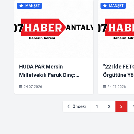
"MİNEATÜRK
MANŞET
MANŞET
ÇAĞRISI: "
DÜNYASINI
NOKTASI OL
HÜDA PAR Mersin
“22 İlde FET
Milletvekili Faruk Dinç:
Örgütüne Yö
Kumarbazlar iyilik meleği
Düzenlenen 
24.07.2026
24.07.2026
olamaz!
128 Şüpheli 
Önceki
1
2
3