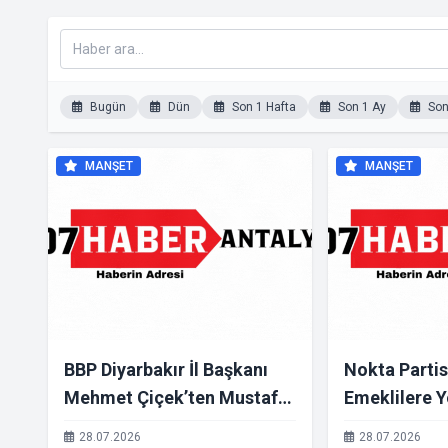
Bugün
Dün
Son 1 Hafta
Son 1 Ay
Son 
MANŞET
MANŞET
BBP Diyarbakır İl Başkanı
Nokta Partis
Mehmet Çiçek’ten Mustafa
Emeklilere Y
Destici’ye Diyarbakır
Destek Proje
28.07.2026
28.07.2026