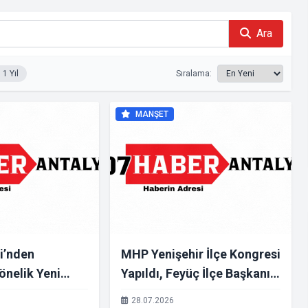
Ara
1 Yıl
Sıralama:
MANŞET
i’nden
MHP Yenişehir İlçe Kongresi
önelik Yeni
Yapıldı, Feyüç İlçe Başkanı
si: “Emekli
Seçildi
28.07.2026