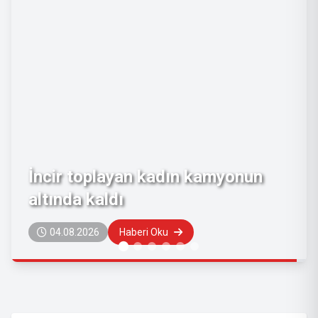
Emeklilerin zam farkı ödeme
tarihi belli oldu
04.08.2026
Haberi Oku