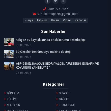
0505 774 7447
07habermagazin@gmail.com
Künye
İletişim
Galeri
Video
Yazarlar
Son Haberler
Kırkgöz su kaynaklarında ortak koruma seferberliği
08.08.2026
Büyükşehir’den üreticiye makine desteği
08.08.2026
ABP GENEL BAŞKANI BEDRİ YALÇIN: “ÜRETENİN, ESNAFIN VE
KÖYLÜNÜN YANINDAYIZ”
08.08.2026
Kategoriler
GÜNDEM
SİYASET
EĞİTİM
SAĞLIK
MAGAZİN
TEKNOLOJİ