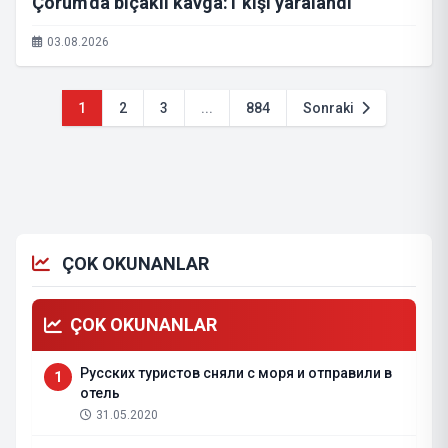
Çorum'da bıçaklı kavga:1 kişi yaralandı
03.08.2026
1
2
3
...
884
Sonraki
ÇOK OKUNANLAR
ÇOK OKUNANLAR
Русских туристов сняли с моря и отправили в
1
отель
31.05.2020