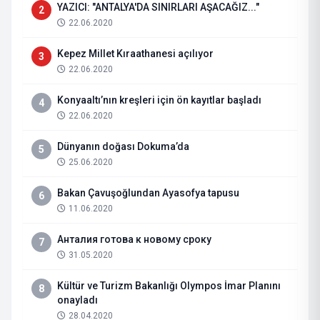
YAZICI: "ANTALYA'DA SINIRLARI AŞACAĞIZ..."
2
22.06.2020
Kepez Millet Kıraathanesi açılıyor
3
22.06.2020
Konyaaltı’nın kreşleri için ön kayıtlar başladı
4
22.06.2020
Dünyanın doğası Dokuma’da
5
25.06.2020
Bakan Çavuşoğlundan Ayasofya tapusu
6
11.06.2020
Анталия готова к новому сроку
7
31.05.2020
Kültür ve Turizm Bakanlığı Olympos İmar Planını
8
onayladı
28.04.2020